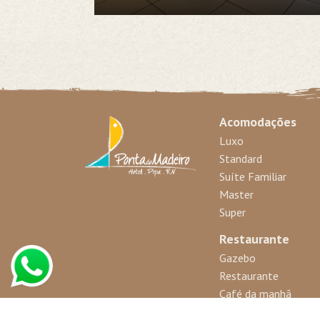
Acomodações
Luxo
Standard
Suíte Familiar
Master
Super
Restaurante
Gazebo
Restaurante
Café da manhã
Bar da praia