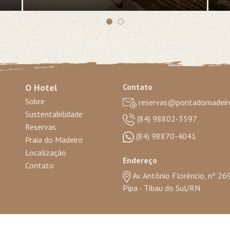
O Hotel
Contato
Sobre
reservas@pontadomadeiro
Sustentabilidade
(84) 98802-3597
Reservas
(84) 98870-4041
Praia do Madeiro
Localização
Endereço
Contato
Av. Antônio Florêncio, nº 26
Pipa - Tibau do Sul/RN